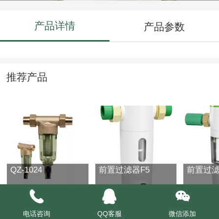
产品详情
产品参数
推荐产品
QZ-1024
前置过滤器F5
前置过滤
电话咨询
QQ客服
微信添加